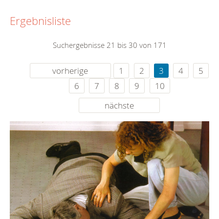
Ergebnisliste
Suchergebnisse 21 bis 30 von 171
vorherige
1
2
3
4
5
6
7
8
9
10
nächste