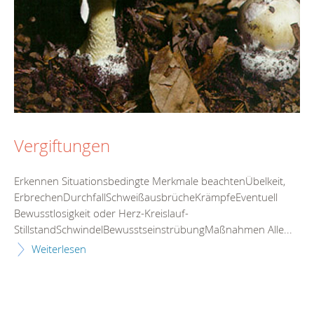
Vergiftungen
Erkennen Situationsbedingte Merkmale beachtenÜbelkeit,
ErbrechenDurchfallSchweißausbrücheKrämpfeEventuell
Bewusstlosigkeit oder Herz-Kreislauf-
StillstandSchwindelBewusstseinstrübungMaßnahmen Alle...
Weiterlesen