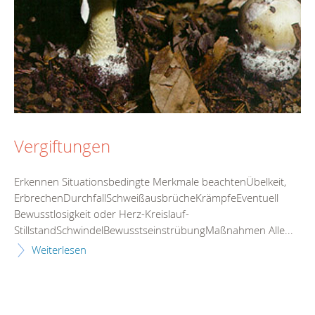
Vergiftungen
Erkennen Situationsbedingte Merkmale beachtenÜbelkeit,
ErbrechenDurchfallSchweißausbrücheKrämpfeEventuell
Bewusstlosigkeit oder Herz-Kreislauf-
StillstandSchwindelBewusstseinstrübungMaßnahmen Alle...
Weiterlesen