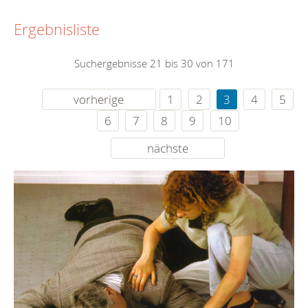
Ergebnisliste
Suchergebnisse 21 bis 30 von 171
vorherige
1
2
3
4
5
6
7
8
9
10
nächste