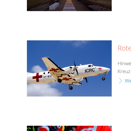
Rote
Hinwe
Kreuz
We