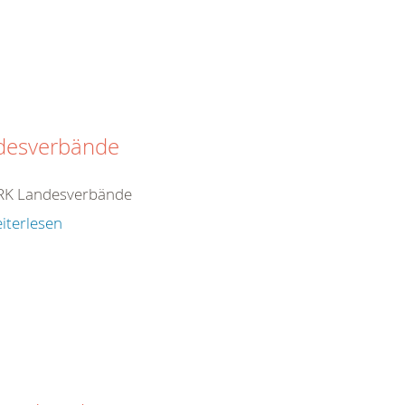
desverbände
RK Landesverbände
iterlesen