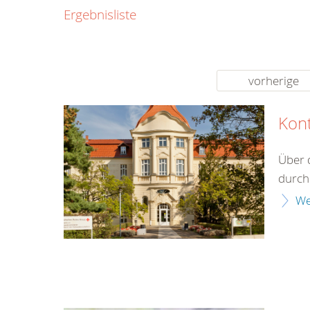
0800
Ergebnisliste
00
Infos fü
kostenf
rund um d
vorherige
Kon
Über 
durch 
We