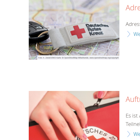
Adr
Adres
We
Auf
Es is
Teilne
We