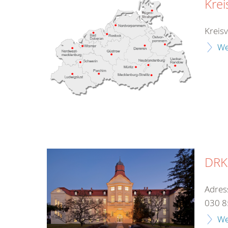
Kre
Kreis
We
DRK-
Adres
030 8
We