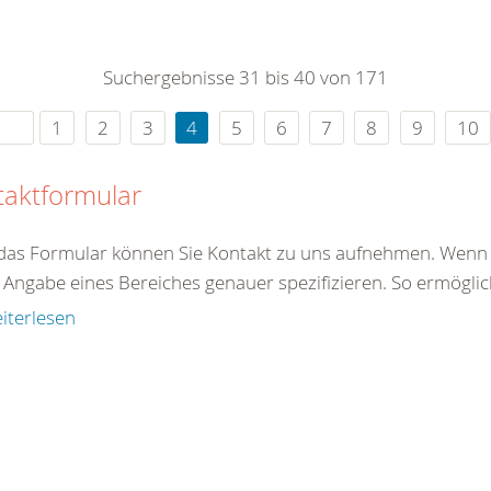
0
365
0
r Sie
Suchergebnisse 31 bis 40 von 171
rei
ie Uhr
1
2
3
4
5
6
7
8
9
10
taktformular
das Formular können Sie Kontakt zu uns aufnehmen. Wenn S
Angabe eines Bereiches genauer spezifizieren. So ermöglich
iterlesen