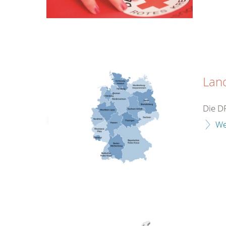
Lan
Die D
We