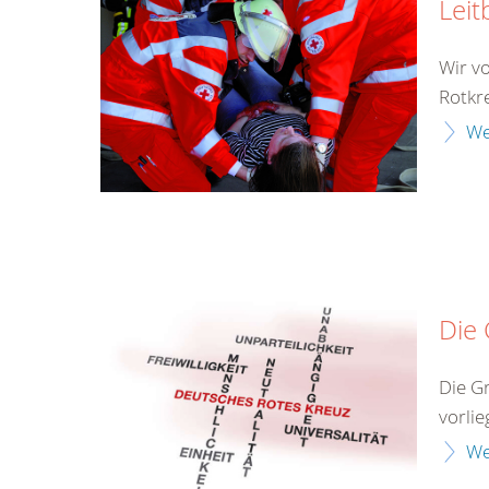
Leit
Wir v
Rotkr
We
Die
Die G
vorlie
We