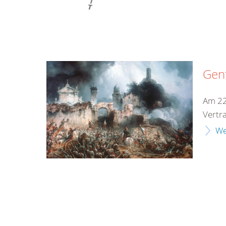
Gen
Am 22
Vertr
We