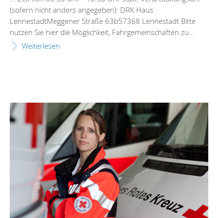
(sofern nicht anders angegeben): DRK Haus
Lennestadt
Meggener Straße 63b57368
Lennestadt
Bitte
nutzen Sie hier die Möglichkeit, Fahrgemeinschaften zu...
Weiterlesen