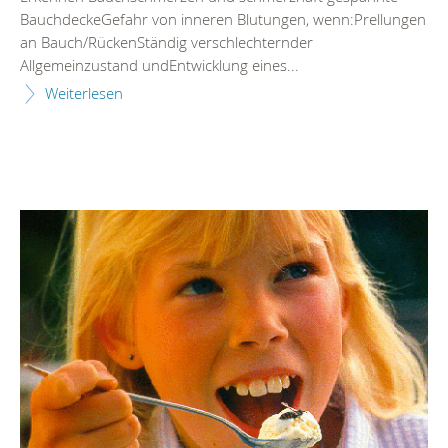
BauchdeckeGefahr von inneren Blutungen, wenn:Prellungen
an Bauch/RückenStändig verschlechternder
Allgemeinzustand undEntwicklung eines...
Weiterlesen