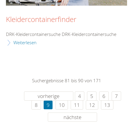
Kleidercontainerfinder
DRK-Kleidercontainersuche DRK-Kleidercontainersuche
Weiterlesen
Suchergebnisse 81 bis 90 von 171
vorherige
4
5
6
7
8
9
10
11
12
13
nächste