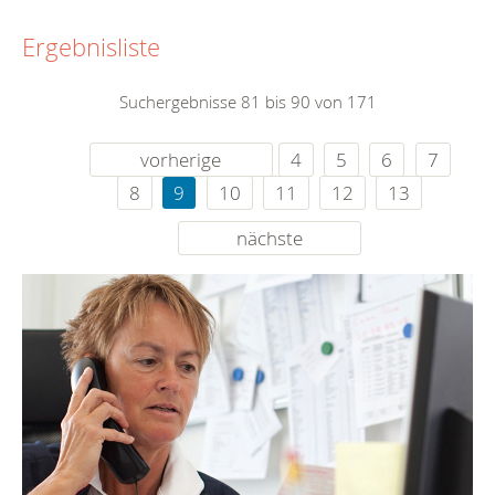
Ergebnisliste
Suchergebnisse 81 bis 90 von 171
vorherige
4
5
6
7
8
9
10
11
12
13
nächste