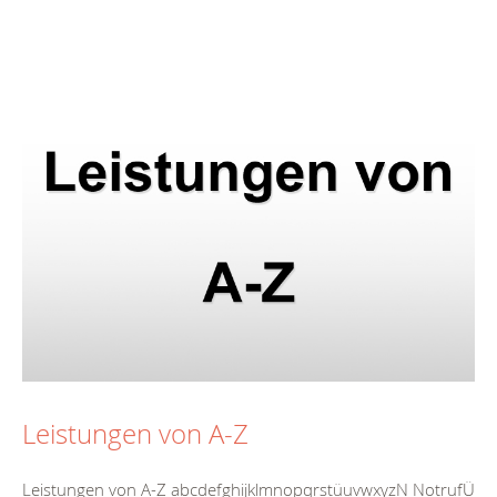
Leistungen von A-Z
Leistungen von A-Z abcdefghijklmnopqrstüuvwxyzN NotrufÜ