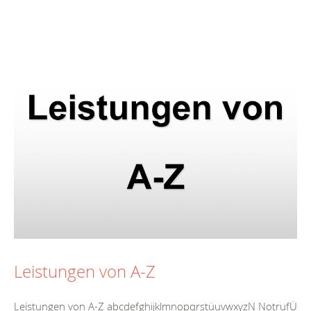
Leistungen von A-Z
Leistungen von A-Z abcdefghijklmnopqrstüuvwxyzN NotrufÜ