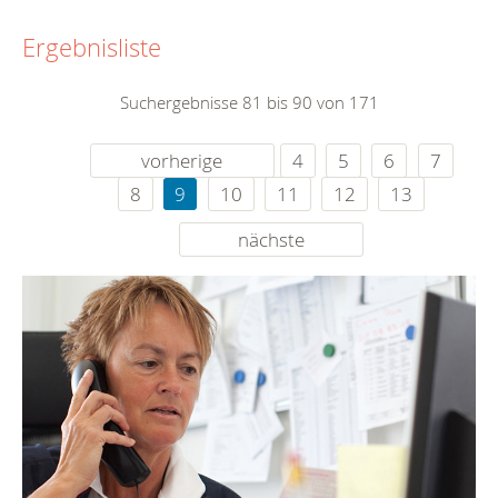
Ergebnisliste
Suchergebnisse 81 bis 90 von 171
vorherige
4
5
6
7
8
9
10
11
12
13
nächste