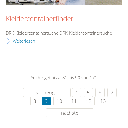
Kleidercontainerfinder
DRK-Kleidercontainersuche DRK-Kleidercontainersuche
Weiterlesen
Suchergebnisse 81 bis 90 von 171
vorherige
4
5
6
7
8
9
10
11
12
13
nächste