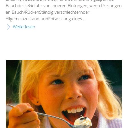
BauchdeckeGefahr von inneren Blutungen, wenn:Prellungen
an Bauch/RückenStändig verschlechternder
Allgemeinzustand undEntwicklung eines...
Weiterlesen