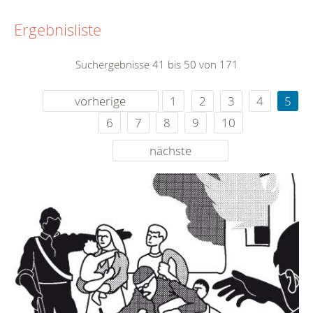
Ergebnisliste
Suchergebnisse 41 bis 50 von 171
vorherige
1
2
3
4
5
6
7
8
9
10
nächste