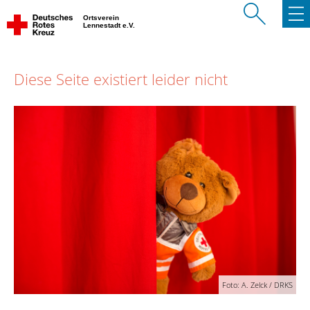
Ortsverein
Lennestadt e.V.
Diese Seite existiert leider nicht
Foto: A. Zelck / DRKS