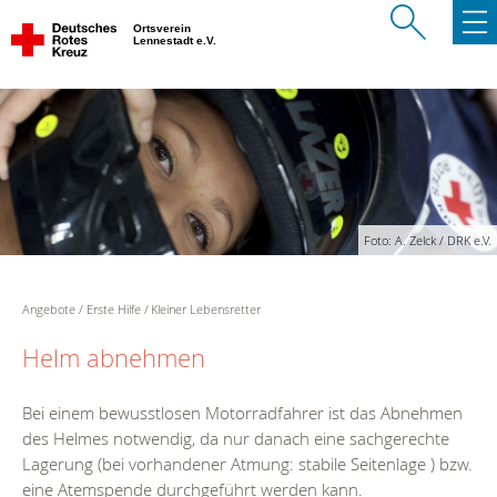
Ortsverein
Lennestadt e.V.
Foto: A. Zelck / DRK e.V.
Angebote
Erste Hilfe
Kleiner Lebensretter
Helm abnehmen
Bei einem bewusstlosen Motorradfahrer ist das Abnehmen
des Helmes notwendig, da nur danach eine sachgerechte
Lagerung (bei vorhandener Atmung: stabile Seitenlage ) bzw.
eine Atemspende durchgeführt werden kann.