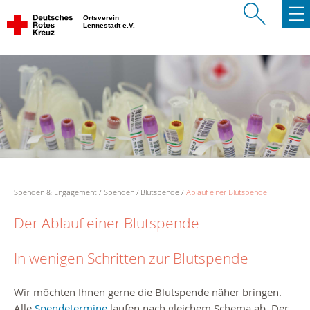
Ortsverein
Lennestadt e.V.
Spenden & Engagement
Spenden
Blutspende
Ablauf einer Blutspende
Der Ablauf einer Blutspende
In wenigen Schritten zur Blutspende
Wir möchten Ihnen gerne die Blutspende näher bringen.
Alle
Spendetermine
laufen nach gleichem Schema ab. Der