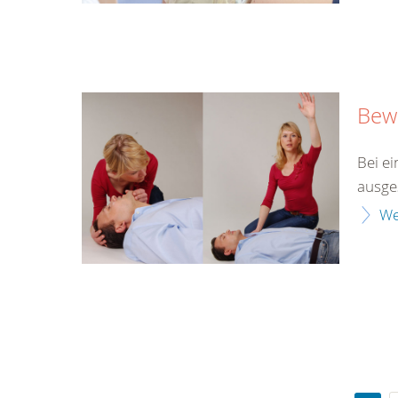
Bewu
Bei ei
ausges
We