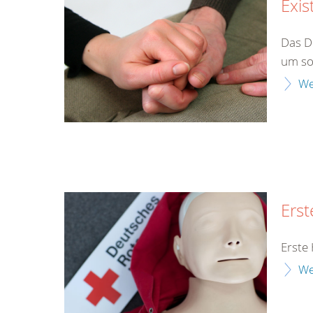
Exis
Das D
um so
We
Erst
Erste 
We