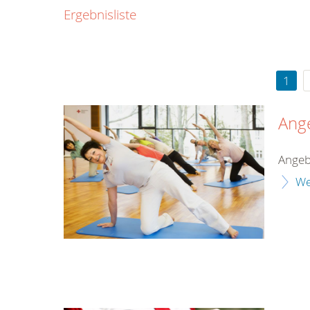
0800
Ergebnisliste
00
Infos fü
kostenf
rund um d
1
Ang
Angeb
We