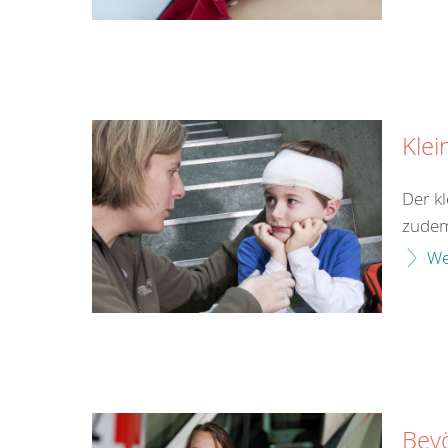
Klei
Der kl
zudem 
We
Bev