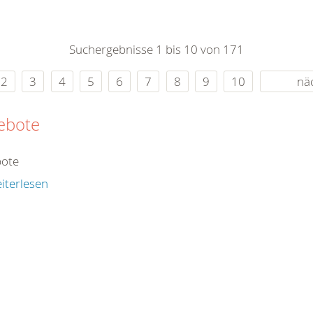
0
365
0
r Sie
Suchergebnisse 1 bis 10 von 171
rei
ie Uhr
2
3
4
5
6
7
8
9
10
nä
ebote
ote
iterlesen