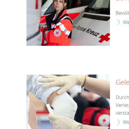
Bevöl
We
Gel
Durch
Verle
versta
We