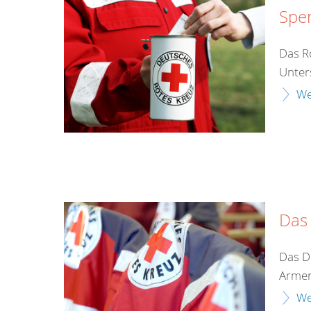
Spe
Das Ro
Unter
We
Das
Das D
Armen
We