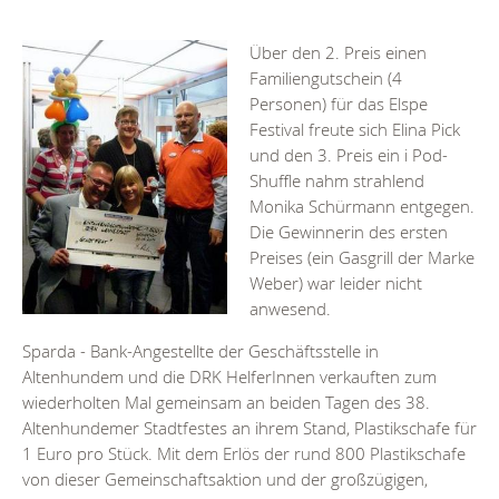
Über den 2. Preis einen
Familiengutschein (4
Personen) für das Elspe
Festival freute sich Elina Pick
und den 3. Preis ein i Pod-
Shuffle nahm strahlend
Monika Schürmann entgegen.
Die Gewinnerin des ersten
Preises (ein Gasgrill der Marke
Weber) war leider nicht
anwesend.
Sparda - Bank-Angestellte der Geschäftsstelle in
Altenhundem und die DRK HelferInnen verkauften zum
wiederholten Mal gemeinsam an beiden Tagen des 38.
Altenhundemer Stadtfestes an ihrem Stand, Plastikschafe für
1 Euro pro Stück. Mit dem Erlös der rund 800 Plastikschafe
von dieser Gemeinschaftsaktion und der großzügigen,